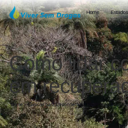
Home
Estados
Como lidar 
em recupera
Home
»
Clínicas para Dependentes Químicos
»
Como lid