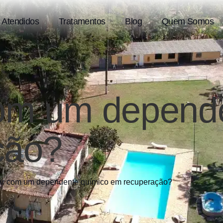
 Atendidos
Tratamentos
Blog
Quem Somos
com um depend
ção?
ar com um dependente químico em recuperação?