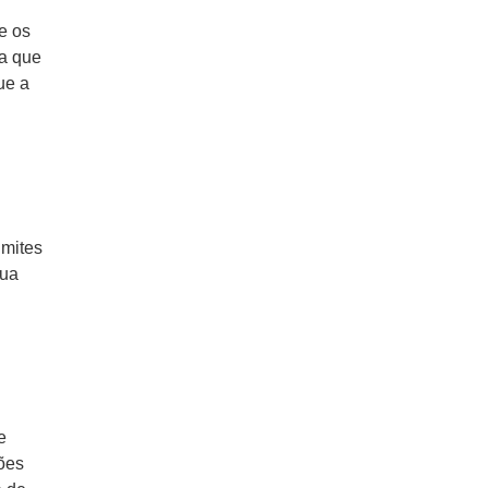
e os
xa que
ue a
imites
sua
e
ções