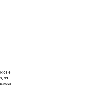
igos e
o, os
sucesso