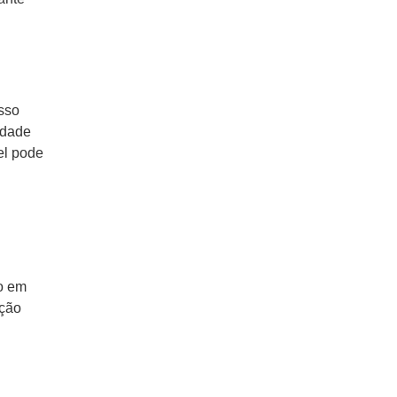
sso
idade
el pode
o em
eção