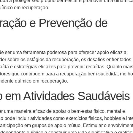
ajuda a proteger seu próprio bem-estar e promover uma dinâmic
químico em recuperação.
ração e Prevenção de
e ser uma ferramenta poderosa para oferecer apoio eficaz a
der sobre os estágios da recuperação, os desafios enfrentados
aída e estratégias eficazes para prevenir recaídas. Quanto mai
atores que contribuem para a recuperação bem-sucedida, melho
pendente químico em recuperação.
o em Atividades Saudáveis
 uma maneira eficaz de apoiar o bem-estar físico, mental e
pode incluir atividades como exercícios físicos, hobbies e int
 participação em grupos de apoio mútuo. Estimular o envolvimen
ependente químico a construir uma vida significativa e gratific