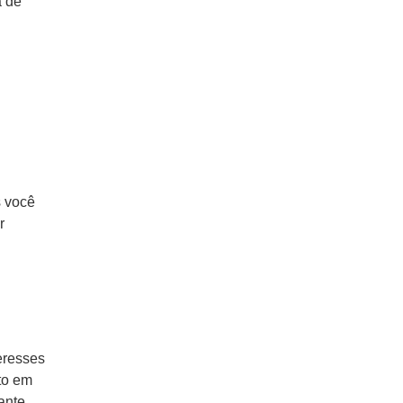
a de
s você
r
eresses
to em
ante