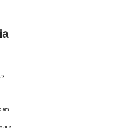
ia
es
do em
 o que