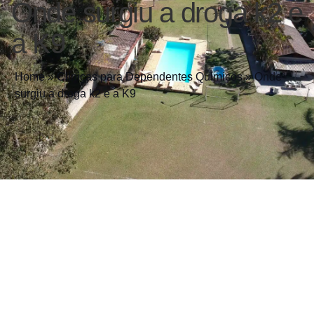
Onde surgiu a droga k2 e
a K9
Home
»
Clínicas para Dependentes Químicos
»
Onde
surgiu a droga k2 e a K9