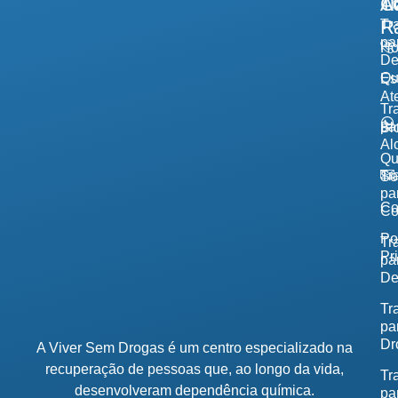
A
Tr
Co
R
Tr
pa
H
De
Qu
Es
At
Tr
pa
Bl
Al
Q
Tr
So
pa
Co
Co
Po
Tr
Pr
pa
De
Tr
pa
Dr
A Viver Sem Drogas é um centro especializado na
recuperação de pessoas que, ao longo da vida,
Tr
desenvolveram dependência química.
pa