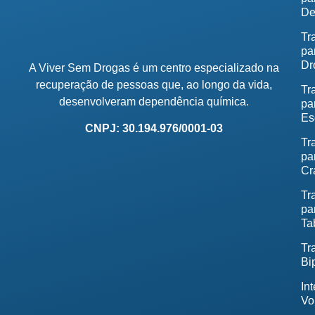
De
Tr
pa
Dr
A Viver Sem Drogas é um centro especializado na
recuperação de pessoas que, ao longo da vida,
Tr
desenvolveram dependência química.
pa
Es
CNPJ: 30.194.976/0001-03
Tr
pa
Cr
Tr
pa
Ta
Tr
Bi
In
Vo