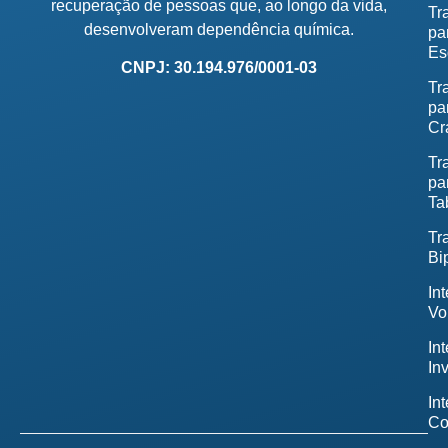
recuperação de pessoas que, ao longo da vida,
Tr
desenvolveram dependência química.
pa
Es
CNPJ: 30.194.976/0001-03
Tr
pa
Cr
Tr
pa
Ta
Tr
Bi
In
Vo
In
In
In
Co