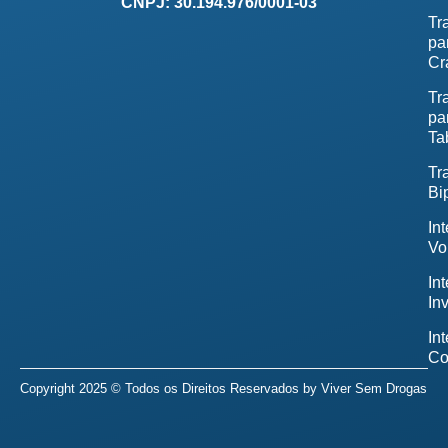
CNPJ: 30.194.976/0001-03
Tr
pa
Cr
Tr
pa
Ta
Tr
Bi
In
Vo
In
In
In
Co
Copyright 2025 © Todos os Direitos Reservados by
Viver Sem Drogas