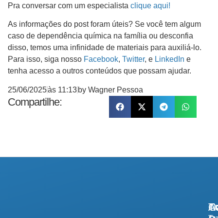
Pra conversar com um especialista
clique aqui!
As informações do post foram úteis? Se você tem algum
caso de dependência química na família ou desconfia
disso, temos uma infinidade de materiais para auxiliá-lo.
Para isso, siga nosso
Facebook
,
Twitter
, e
LinkedIn
e
tenha acesso a outros conteúdos que possam ajudar.
25/06/2025
às
11:13
by
Wagner Pessoa
Compartilhe:
A
Tr
Co