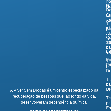
R
Tr
pa
H
De
Qu
Es
At
Tr
pa
Bl
Al
Q
Tr
So
pa
Co
Co
Po
Tr
Pr
pa
De
Tr
pa
Dr
A Viver Sem Drogas é um centro especializado na
recuperação de pessoas que, ao longo da vida,
Tr
desenvolveram dependência química.
pa
Es