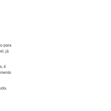
so para
l, já
s, é
tamento
uda.