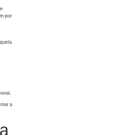
ue
im por
aquela
ional.
omar a
ma