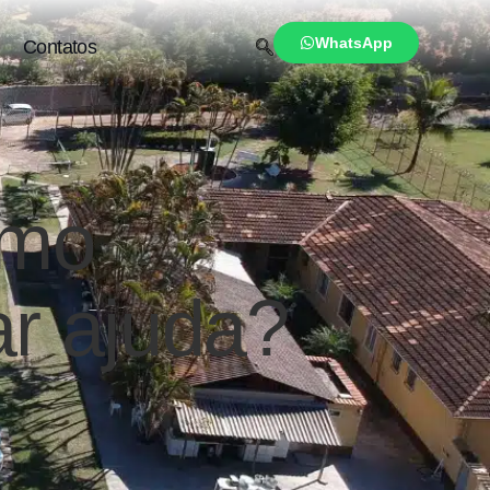
WhatsApp
Contatos
omo
r ajuda?