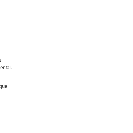
o
ental.
 que