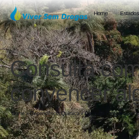
Home
Estados
Consulta com
convencer al
Home
»
Dependência Química
»
Consulta com psiquiatra