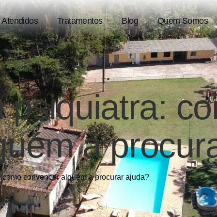
 Atendidos
Tratamentos
Blog
Quem Somos
 psiquiatra: c
guém a procura
: como convencer alguém a procurar ajuda?