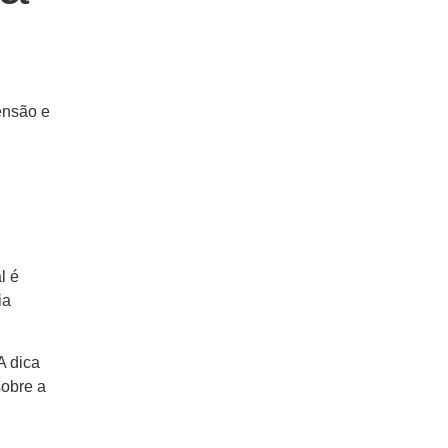
ensão e
l é
ia
A dica
sobre a