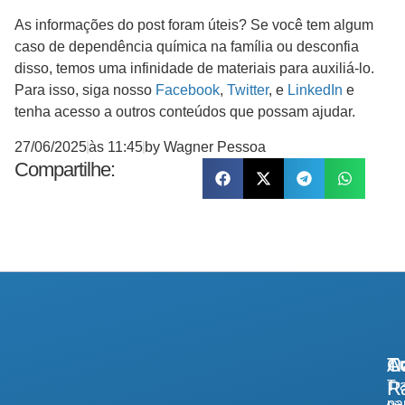
As informações do post foram úteis? Se você tem algum
caso de dependência química na família ou desconfia
disso, temos uma infinidade de materiais para auxiliá-lo.
Para isso, siga nosso
Facebook
,
Twitter
, e
LinkedIn
e
tenha acesso a outros conteúdos que possam ajudar.
27/06/2025
às
11:45
by
Wagner Pessoa
Compartilhe:
A
Tr
Co
R
Tr
pa