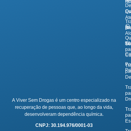
H
De
Qu
Es
At
Tr
pa
Bl
Al
Q
Tr
So
pa
Co
Co
Po
Tr
Pr
pa
De
Tr
pa
Dr
A Viver Sem Drogas é um centro especializado na
recuperação de pessoas que, ao longo da vida,
Tr
desenvolveram dependência química.
pa
Es
CNPJ: 30.194.976/0001-03