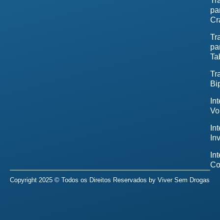
Tr
pa
Cr
Tr
pa
Ta
Tr
Bi
In
Vo
In
In
In
Co
Copyright 2025 © Todos os Direitos Reservados by
Viver Sem Drogas