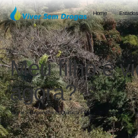
Home
Estados
Meu filho é v
agora?
Home
»
Dependência Química
»
Meu filho é viciado em 