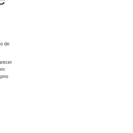
io de
arecer
com
prio