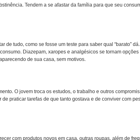
stinência. Tendem a se afastar da família para que seu consu
r de tudo, como se fosse um teste para saber qual “barato” dá. 
de consumo. Diazepam, xaropes e analgésicos se tornam opções
saparecendo de sua casa, sem motivos.
mento. O jovem troca os estudos, o trabalho e outros compromi
r de praticar tarefas de que tanto gostava e de conviver com p
recer com produtos novos em casa, outras roupas, além de freq