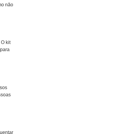
mo não
O kit
 para
ssos
essoas
uentar