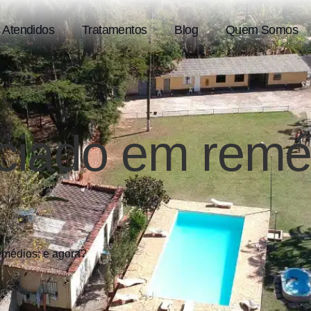
 Atendidos
Tratamentos
Blog
Quem Somos
iciado em remé
remédios: e agora?