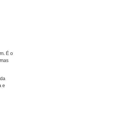
em. É o
emas
uda
a e