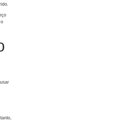
ido.
meço
 o
o
ausar
tanto,