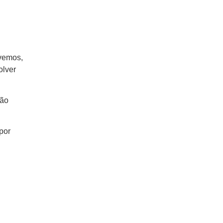
ivemos,
olver
são
por