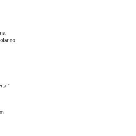
 na
olar no
rtar”
om