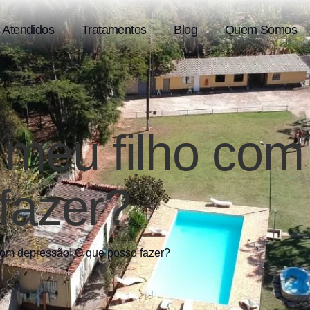
 Atendidos
Tratamentos
Blog
Quem Somos
 meu filho com
fazer?
com depressão! O que posso fazer?