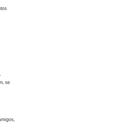
ntos
e
m, se
amigos,