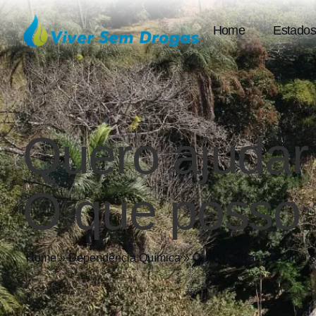
Home
Estados
Quero ajudar
O que posso 
Home
»
Dependência Química
»
Quero ajudar meu filho 