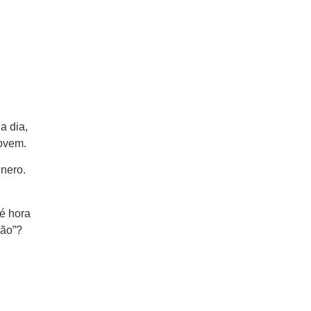
a dia,
jovem.
ênero.
é hora
são”?