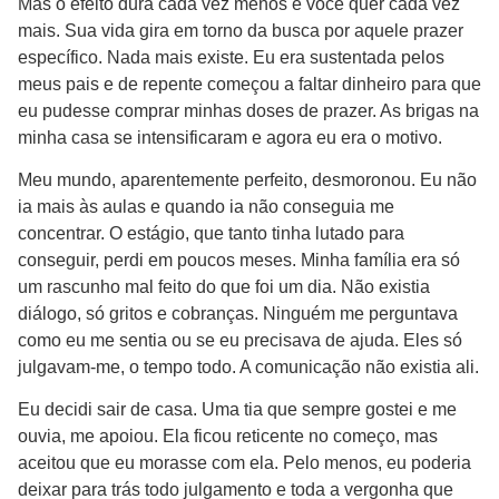
Mas o efeito dura cada vez menos e você quer cada vez
mais. Sua vida gira em torno da busca por aquele prazer
específico. Nada mais existe. Eu era sustentada pelos
meus pais e de repente começou a faltar dinheiro para que
eu pudesse comprar minhas doses de prazer. As brigas na
minha casa se intensificaram e agora eu era o motivo.
Meu mundo, aparentemente perfeito, desmoronou. Eu não
ia mais às aulas e quando ia não conseguia me
concentrar. O estágio, que tanto tinha lutado para
conseguir, perdi em poucos meses. Minha família era só
um rascunho mal feito do que foi um dia. Não existia
diálogo, só gritos e cobranças. Ninguém me perguntava
como eu me sentia ou se eu precisava de ajuda. Eles só
julgavam-me, o tempo todo. A comunicação não existia ali.
Eu decidi sair de casa. Uma tia que sempre gostei e me
ouvia, me apoiou. Ela ficou reticente no começo, mas
aceitou que eu morasse com ela. Pelo menos, eu poderia
deixar para trás todo julgamento e toda a vergonha que