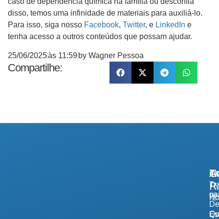
caso de dependência química na família ou desconfia
disso, temos uma infinidade de materiais para auxiliá-lo.
Para isso, siga nosso
Facebook
,
Twitter
, e
LinkedIn
e
tenha acesso a outros conteúdos que possam ajudar.
25/06/2025
às
11:59
by
Wagner Pessoa
Compartilhe:
A
Tr
Co
R
Tr
pa
H
De
Qu
Es