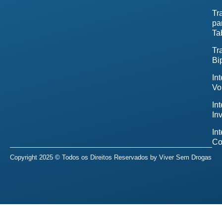
Tr
pa
Ta
Tr
Bi
In
Vo
In
In
In
Co
Copyright 2025 © Todos os Direitos Reservados by
Viver Sem Drogas