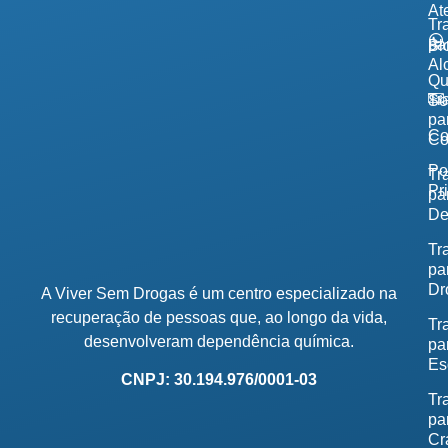
At
Tr
pa
Bl
Al
Q
Tr
So
pa
Co
Co
Po
Tr
Pr
pa
De
Tr
pa
Dr
A Viver Sem Drogas é um centro especializado na
recuperação de pessoas que, ao longo da vida,
Tr
desenvolveram dependência química.
pa
Es
CNPJ: 30.194.976/0001-03
Tr
pa
Cr