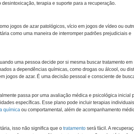
do desintoxicação, terapia e suporte para a recuperação.
mo jogos de azar patológicos, vício em jogos de vídeo ou outr
tária como uma maneira de interromper padrões prejudiciais e
uando uma pessoa decide por si mesma buscar tratamento em
onados a dependências químicas, como drogas ou álcool, ou dis
em jogos de azar. É uma decisão pessoal e consciente de busc
almente passa por uma avaliação médica e psicológica inicial 
dades específicas. Esse plano pode incluir terapias individuai
a química
ou comportamental, além de acompanhamento médi
ária, isso não significa que o
tratamento
será fácil. A recupera