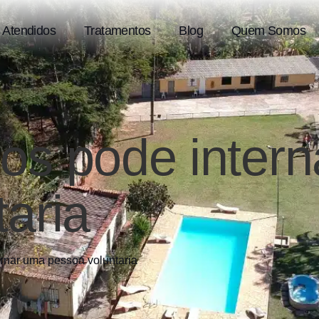
 Atendidos
Tratamentos
Blog
Quem Somos
os pode inter
aria
rnar uma pessoa voluntaria