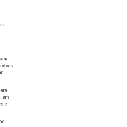
os
 uma
túrbios
ar
para
s, em
co e
ção