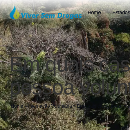
Home
Estados
Em quais cas
pessoa volunt
Home
»
Internação Voluntária
»
Em quais casos pode inte