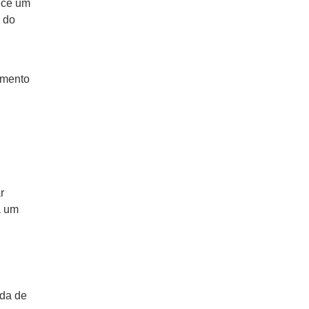
ece um
 do
imento
r
a um
da de