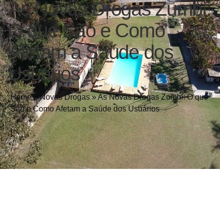
As Novas Drogas Zumbi:
O que São e Como
Afetam a Saúde dos
Usuários
Home
»
Novas Drogas
»
As Novas Drogas Zumbi: O que
São e Como Afetam a Saúde dos Usuários