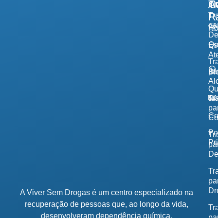
A
Tr
Co
R
Tr
pa
H
De
Qu
Es
At
Tr
pa
Bl
Al
Q
Tr
So
pa
Co
Co
Po
Tr
Pr
pa
De
Tr
pa
Dr
A Viver Sem Drogas é um centro especializado na
recuperação de pessoas que, ao longo da vida,
Tr
desenvolveram dependência química.
pa