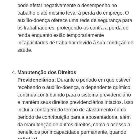
pode afetar negativamente o desempenho no
trabalho e até mesmo levar à perda do emprego. O
auxílio-doença oferece uma rede de segurança para
os trabalhadores, protegendo-os contra a perda de
renda enquanto estão temporariamente
incapacitados de trabalhar devido à sua condição de
saúde.
Manutenção dos Direitos
Previdenciários:
Durante o período em que estiver
recebendo o auxílio-doença, o dependente químico
continua contribuindo para o sistema previdenciário
e mantém seus direitos previdenciários intactos. Isso
inclui a contagem do tempo de afastamento como
período de contribuição para a aposentadoria, além
da manutenção de outros direitos, como o acesso a
benefícios por incapacidade permanente, quando