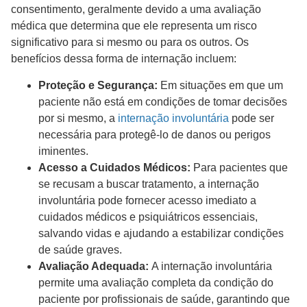
consentimento, geralmente devido a uma avaliação
médica que determina que ele representa um risco
significativo para si mesmo ou para os outros. Os
benefícios dessa forma de internação incluem:
Proteção e Segurança:
Em situações em que um
paciente não está em condições de tomar decisões
por si mesmo, a
internação involuntária
pode ser
necessária para protegê-lo de danos ou perigos
iminentes.
Acesso a Cuidados Médicos:
Para pacientes que
se recusam a buscar tratamento, a internação
involuntária pode fornecer acesso imediato a
cuidados médicos e psiquiátricos essenciais,
salvando vidas e ajudando a estabilizar condições
de saúde graves.
Avaliação Adequada:
A internação involuntária
permite uma avaliação completa da condição do
paciente por profissionais de saúde, garantindo que