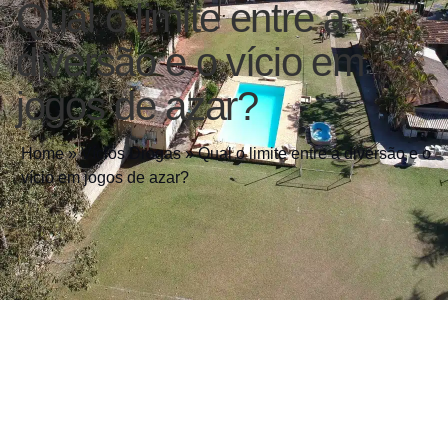
Qual o limite entre a
diversão e o vício em
jogos de azar?
Home
»
Vícios Drogas
»
Qual o limite entre a diversão e o
vício em jogos de azar?