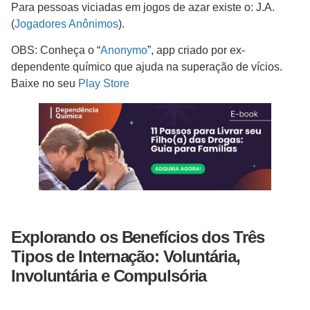
Para pessoas viciadas em jogos de azar existe o: J.A.
(
Jogadores Anônimos
).
OBS: Conheça o “
Anonymo
”, app criado por ex-
dependente químico que ajuda na superação de vícios.
Baixe no seu
Play Store
Explorando os Benefícios dos Três
Tipos de Internação: Voluntária,
Involuntária e Compulsória