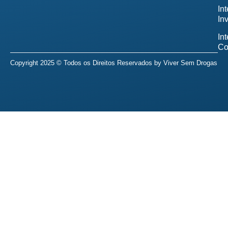
In
In
In
Co
Copyright 2025 © Todos os Direitos Reservados by
Viver Sem Drogas