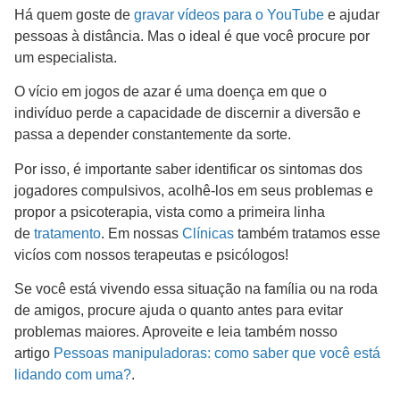
Há quem goste de
gravar vídeos para o YouTube
e ajudar
pessoas à distância. Mas o ideal é que você procure por
um especialista.
O vício em jogos de azar é uma doença em que o
indivíduo perde a capacidade de discernir a diversão e
passa a depender constantemente da sorte.
Por isso, é importante saber identificar os sintomas dos
jogadores compulsivos, acolhê-los em seus problemas e
propor a psicoterapia, vista como a primeira linha
de
tratamento
. Em nossas
Clínicas
também tratamos esse
vicíos com nossos terapeutas e psicólogos!
Se você está vivendo essa situação na família ou na roda
de amigos, procure ajuda o quanto antes para evitar
problemas maiores. Aproveite e leia também nosso
artigo
Pessoas manipuladoras: como saber que você está
lidando com uma?
.