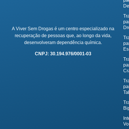
pa
De
Tr
pa
Dr
A Viver Sem Drogas é um centro especializado na
recuperação de pessoas que, ao longo da vida,
Tr
desenvolveram dependência química.
pa
Es
CNPJ: 30.194.976/0001-03
Tr
pa
Cr
Tr
pa
Ta
Tr
Bi
In
Vo