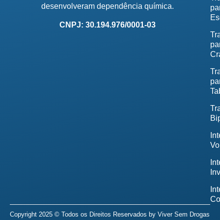
desenvolveram dependência química.
pa
Es
CNPJ: 30.194.976/0001-03
Tr
pa
Cr
Tr
pa
Ta
Tr
Bi
In
Vo
In
In
In
Co
Copyright 2025 © Todos os Direitos Reservados by
Viver Sem Drogas