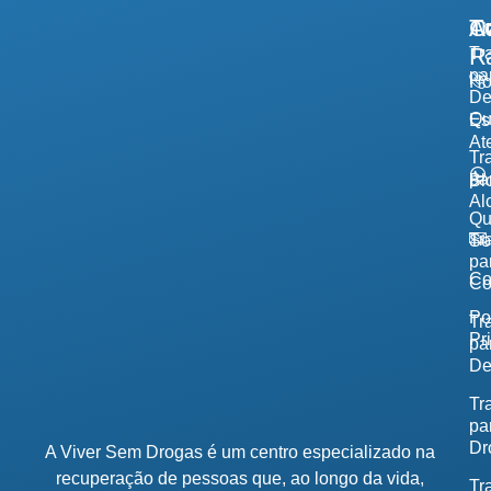
A
Tr
Co
R
Tr
pa
H
De
Qu
Es
At
Tr
pa
Bl
Al
Q
Tr
So
pa
Co
Co
Po
Tr
Pr
pa
De
Tr
pa
Dr
A Viver Sem Drogas é um centro especializado na
recuperação de pessoas que, ao longo da vida,
Tr