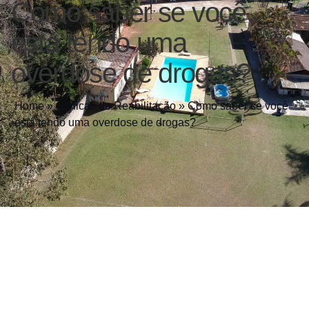
Como saber se você
está tendo uma
overdose de drogas?
Home
»
Clínicas de Reabilitação
»
Como saber se você
está tendo uma overdose de drogas?