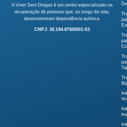
Dr
A Viver Sem Drogas é um centro especializado na
recuperação de pessoas que, ao longo da vida,
Tr
desenvolveram dependência química.
pa
Es
CNPJ: 30.194.976/0001-03
Tr
pa
Cr
Tr
pa
Ta
Tr
Bi
In
Vo
In
In
In