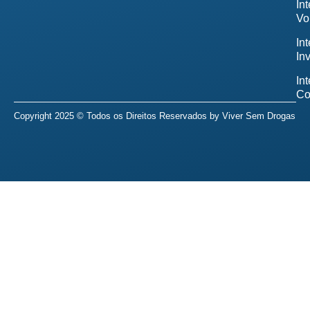
In
Vo
In
In
In
Co
Copyright 2025 © Todos os Direitos Reservados by
Viver Sem Drogas