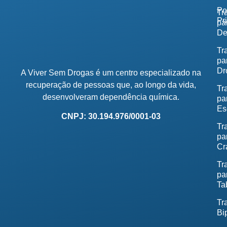
Po
Tr
Pr
pa
De
Tr
pa
Dr
A Viver Sem Drogas é um centro especializado na
recuperação de pessoas que, ao longo da vida,
Tr
desenvolveram dependência química.
pa
Es
CNPJ: 30.194.976/0001-03
Tr
pa
Cr
Tr
pa
Ta
Tr
Bi