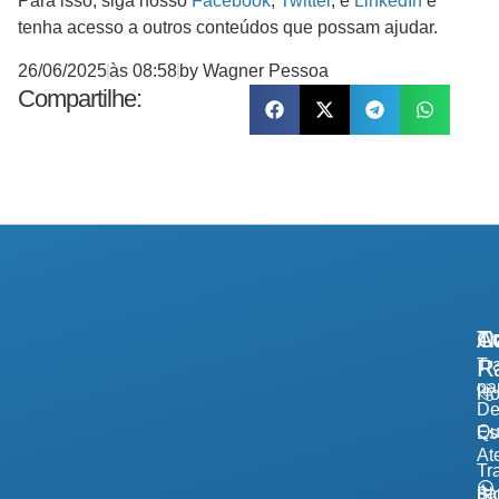
Para isso, siga nosso
Facebook
,
Twitter
, e
LinkedIn
e
tenha acesso a outros conteúdos que possam ajudar.
26/06/2025
às
08:58
by
Wagner Pessoa
Compartilhe:
A
Tr
Co
R
Tr
pa
H
De
Qu
Es
At
Tr
pa
Bl