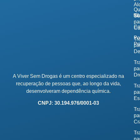
Al
Q
Tr
So
pa
Co
Co
Po
Tr
Pr
pa
De
Tr
pa
Dr
A Viver Sem Drogas é um centro especializado na
recuperação de pessoas que, ao longo da vida,
Tr
desenvolveram dependência química.
pa
Es
CNPJ: 30.194.976/0001-03
Tr
pa
Cr
Tr
pa