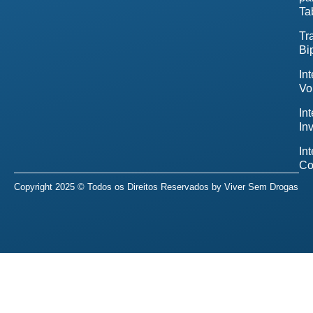
Ta
Tr
Bi
In
Vo
In
In
In
Co
Copyright 2025 © Todos os Direitos Reservados by
Viver Sem Drogas