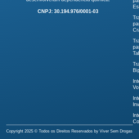
pa
Es
CNPJ: 30.194.976/0001-03
Tr
pa
Cr
Tr
pa
Ta
Tr
Bi
In
Vo
In
In
In
Co
Copyright 2025 © Todos os Direitos Reservados by
Viver Sem Drogas