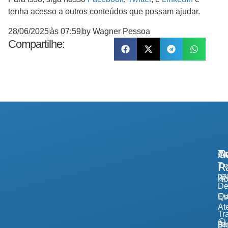
tenha acesso a outros conteúdos que possam ajudar.
28/06/2025
às
07:59
by
Wagner Pessoa
Compartilhe:
A
Tr
Co
R
Tr
pa
H
De
Qu
Es
At
Tr
pa
Bl