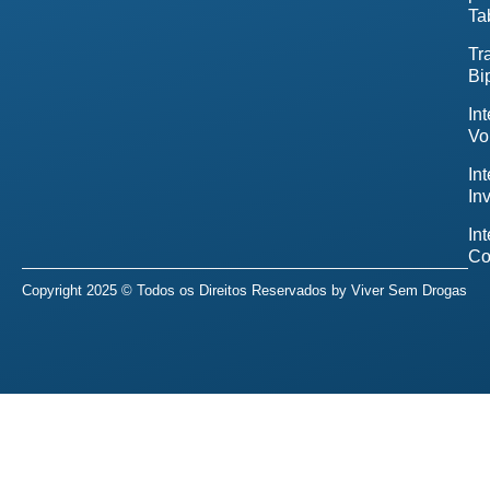
Ta
Tr
Bi
In
Vo
In
In
In
Co
Copyright 2025 © Todos os Direitos Reservados by
Viver Sem Drogas