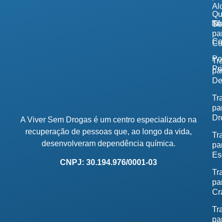
Al
Q
Tr
So
pa
Co
Co
Po
Tr
Pr
pa
De
Tr
pa
Dr
A Viver Sem Drogas é um centro especializado na
recuperação de pessoas que, ao longo da vida,
Tr
desenvolveram dependência química.
pa
Es
CNPJ: 30.194.976/0001-03
Tr
pa
Cr
Tr
pa