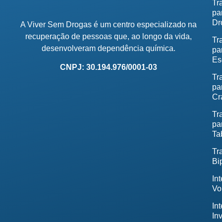
Tr
pa
Dr
A Viver Sem Drogas é um centro especializado na
recuperação de pessoas que, ao longo da vida,
Tr
desenvolveram dependência química.
pa
Es
CNPJ: 30.194.976/0001-03
Tr
pa
Cr
Tr
pa
Ta
Tr
Bi
In
Vo
In
In