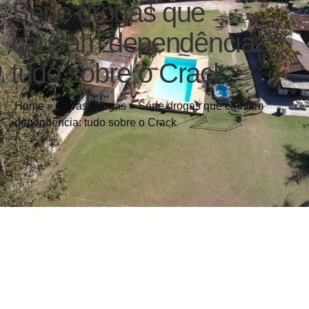
Série drogas que
causam dependência:
tudo sobre o Crack
Home
»
Novas Drogas
»
Série drogas que causam
dependência: tudo sobre o Crack