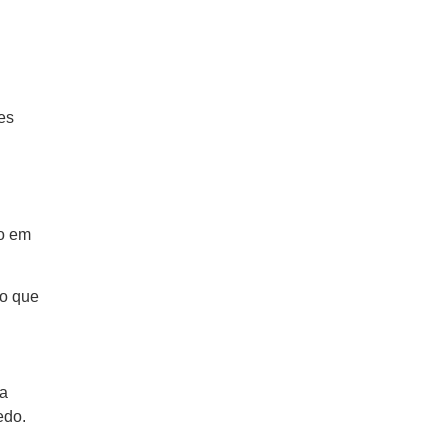
es
do em
 o que
.
ma
cedo.