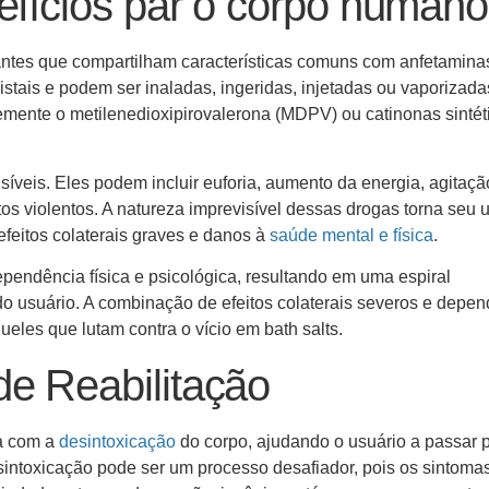
lefícios par o corpo human
lantes que compartilham características comuns com anfetamina
stais e podem ser inaladas, ingeridas, injetadas ou vaporizada
emente o metilenedioxipirovalerona (MDPV) ou catinonas sintét
síveis. Eles podem incluir euforia, aumento da energia, agitaçã
s violentos. A natureza imprevisível dessas drogas torna seu 
feitos colaterais graves e danos à
saúde mental e física
.
ependência física e psicológica, resultando em uma espiral
o usuário. A combinação de efeitos colaterais severos e depe
ueles que lutam contra o vício em bath salts.
de Reabilitação
ça com a
desintoxicação
do corpo, ajudando o usuário a passar 
sintoxicação pode ser um processo desafiador, pois os sintoma