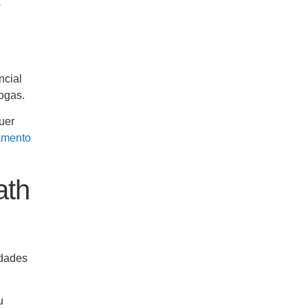
s
ncial
rogas.
uer
amento
ath
idades
u