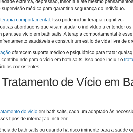
ansiedade extrema, depressão, insônia e até mesmo pensamento
ob supervisão médica para garantir a segurança do indivíduo.
a
terapia comportamental
. Isso pode incluir terapia cognitivo-
e outras abordagens que visam ajudar o indivíduo a entender os
ara seu vício em bath salts. A terapia comportamental é esse
frentamento saudáveis e construir um estilo de vida livre de d
itação
oferecem suporte médico e psiquiátrico para tratar quaisq
ntribuindo para o vício em bath salts. Isso pode incluir o
trat
úrbios coexistentes.
a Tratamento de Vício em B
ratamento do vício
em bath salts, cada um adaptado às necess
sses tipos de internação incluem:
ncia de bath salts ou quando há risco iminente para a saúde o