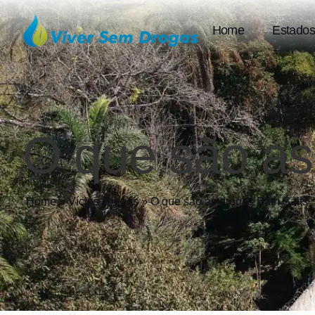
Home
Estados
O que são as
Home
»
Vícios Drogas
»
O que são as drogas Bath Salts