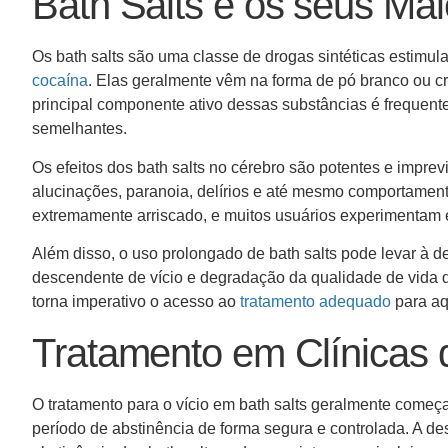
Bath Salts e os seus Ma
Os bath salts são uma classe de drogas sintéticas estimu
cocaína
. Elas geralmente vêm na forma de pó branco ou cri
principal componente ativo dessas substâncias é frequent
semelhantes.
Os efeitos dos bath salts no cérebro são potentes e imprevi
alucinações, paranoia, delírios e até mesmo comportamento
extremamente arriscado, e muitos usuários experimentam e
Além disso, o uso prolongado de bath salts pode levar à d
descendente de vício e degradação da qualidade de vida d
torna imperativo o acesso ao
tratamento adequado
para aq
Tratamento em Clínicas 
O tratamento para o vício em bath salts geralmente come
período de abstinência de forma segura e controlada. A de