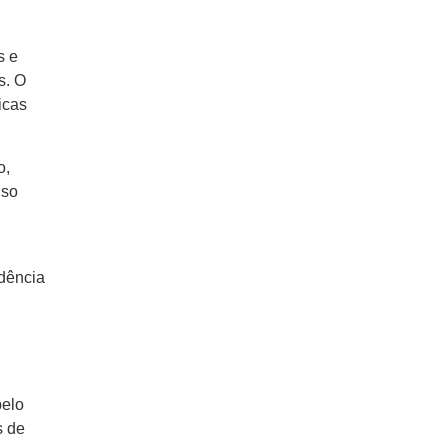
o
s e
s. O
icas
o,
uso
ndência
pelo
s de