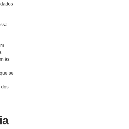
uidados
Essa
em
a
em às
 que se
 dos
ia