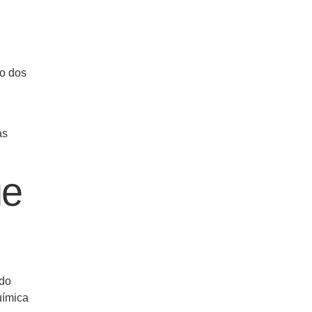
ro dos
as
ue
odo
uímica