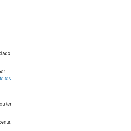
ciado
por
feitos
ou ter
cente,