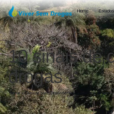
Home
Estados
10 sinais de 
drogas
Home
»
Clínicas para Dependentes Químicos
»
10 sinais