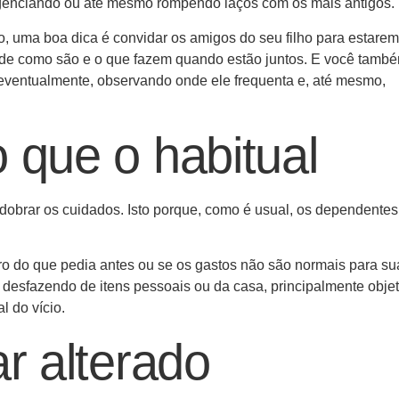
genciando ou até mesmo rompendo laços com os mais antigos.
, uma boa dica é convidar os amigos do seu filho para estarem
de como são e o que fazem quando estão juntos. E você tamb
 eventualmente, observando onde ele frequenta e, até mesmo,
 que o habitual
edobrar os cuidados. Isto porque, como é usual, os dependentes
iro do que pedia antes ou se os gastos não são normais para su
se desfazendo de itens pessoais ou da casa, principalmente obje
l do vício.
ar alterado