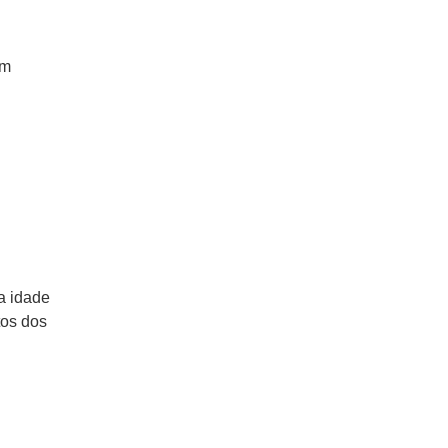
ém
a idade
tos dos