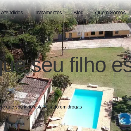
 Atendidos
Tratamentos
Blog
Quem Somos
que seu filho e
 de que seu filho está viciado em drogas