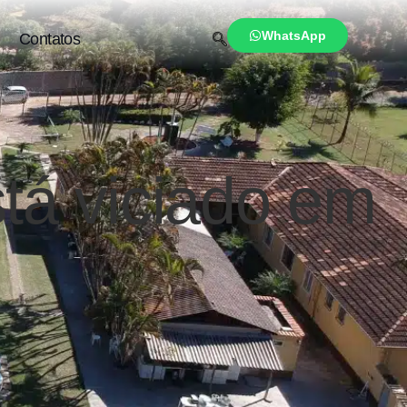
WhatsApp
Contatos
stá viciado em