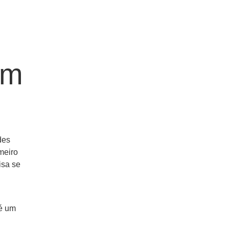
em
des
meiro
isa se
 é um